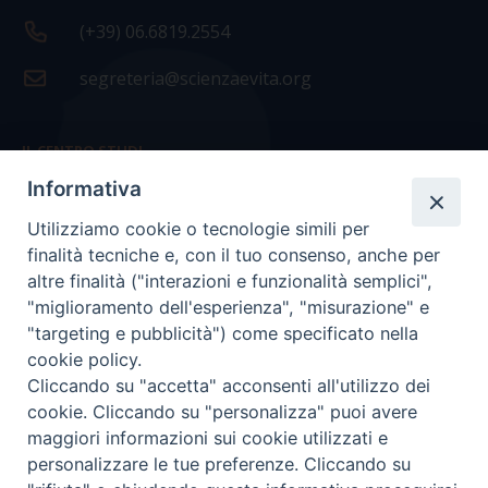
(+39) 06.6819.2554
segreteria@scienzaevita.org
IL CENTRO STUDI
Informativa
La nostra storia
Utilizziamo cookie o tecnologie simili per
Statuto
finalità tecniche e, con il tuo consenso, anche per
Presidenza e ufficio presidenza
altre finalità ("interazioni e funzionalità semplici",
"miglioramento dell'esperienza", "misurazione" e
Consiglio scientifico
"targeting e pubblicità") come specificato nella
cookie policy.
Coordinamento nazionale
Cliccando su "accetta" acconsenti all'utilizzo dei
cookie. Cliccando su "personalizza" puoi avere
maggiori informazioni sui cookie utilizzati e
personalizzare le tue preferenze. Cliccando su