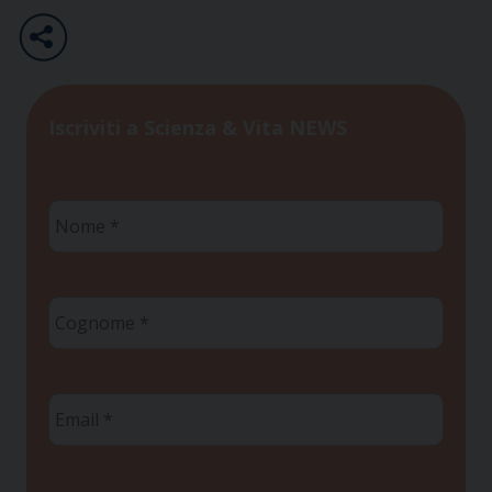
Iscriviti a Scienza & Vita NEWS
Nome
*
Cognome
*
Email
*