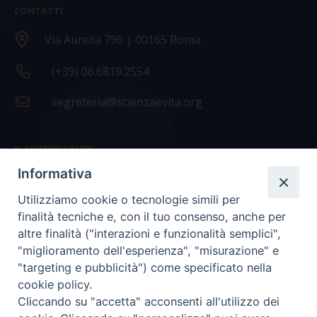
CONTATTI
Via Aurelia 796 | 00165 Roma
(+39) 06.6819.2554
segreteria@scienzaevita.org
IL CENTRO STUDI
Informativa
La nostra storia
Utilizziamo cookie o tecnologie simili per
Statuto
finalità tecniche e, con il tuo consenso, anche per
Presidenza e ufficio presidenza
altre finalità ("interazioni e funzionalità semplici",
"miglioramento dell'esperienza", "misurazione" e
Consiglio scientifico
"targeting e pubblicità") come specificato nella
cookie policy.
Coordinamento nazionale
Cliccando su "accetta" acconsenti all'utilizzo dei