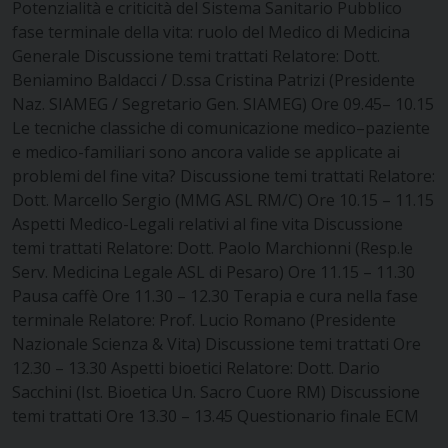
Potenzialità e criticità del Sistema Sanitario Pubblico
fase terminale della vita: ruolo del Medico di Medicina
Generale
Discussione temi trattati
Relatore: Dott.
Beniamino Baldacci / D.ssa Cristina Patrizi
(Presidente
Naz. SIAMEG / Segretario Gen. SIAMEG)
Ore 09.45– 10.15
Le tecniche classiche di comunicazione medico–paziente
e medico-familiari sono ancora valide se applicate ai
problemi del fine
vita?
Discussione temi trattati
Relatore:
Dott. Marcello Sergio (MMG ASL RM/C)
Ore 10.15 – 11.15
Aspetti Medico-Legali relativi al fine vita
Discussione
temi trattati
Relatore: Dott. Paolo Marchionni (Resp.le
Serv. Medicina Legale ASL di
Pesaro)
Ore 11.15 – 11.30
Pausa caffè
Ore 11.30 – 12.30 Terapia e cura nella fase
terminale
Relatore: Prof. Lucio Romano (Presidente
Nazionale Scienza & Vita)
Discussione temi trattati
Ore
12.30 – 13.30 Aspetti bioetici
Relatore: Dott. Dario
Sacchini (Ist. Bioetica Un. Sacro Cuore RM)
Discussione
temi trattati
Ore 13.30 – 13.45 Questionario finale ECM