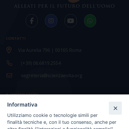
CONTATTI
Via Aurelia 796 | 00165 Roma
(+39) 06.6819.2554
segreteria@scienzaevita.org
IL CENTRO STUDI
Informativa
La nostra storia
Utilizziamo cookie o tecnologie simili per
Statuto
finalità tecniche e, con il tuo consenso, anche per
Presidenza e ufficio presidenza