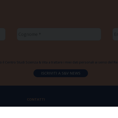
Cognome
Em
*
*
 il Centro Studi Scienza & Vita a trattare i miei dati personali ai sensi del
CONTATTI
Via Aurelia 796 | 00165 Roma