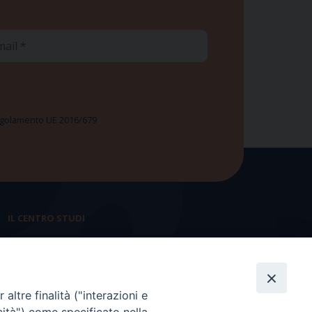
ail
 Regolamento UE 2016/679
IL CENTRO STUDI
La nostra storia
Statuto
altre finalità ("interazioni e
Presidenza e ufficio presidenza