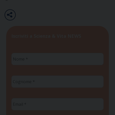
Iscriviti a Scienza & Vita NEWS
Nome
*
Cognome
*
Email
*