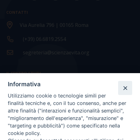
CONTATTI
Via Aurelia 796 | 00165 Roma
(+39) 06.6819.2554
segreteria@scienzaevita.org
IL CENTRO STUDI
Informativa
La nostra storia
Utilizziamo cookie o tecnologie simili per
Statuto
finalità tecniche e, con il tuo consenso, anche per
Presidenza e ufficio presidenza
altre finalità ("interazioni e funzionalità semplici",
"miglioramento dell'esperienza", "misurazione" e
Consiglio scientifico
"targeting e pubblicità") come specificato nella
cookie policy.
Coordinamento nazionale