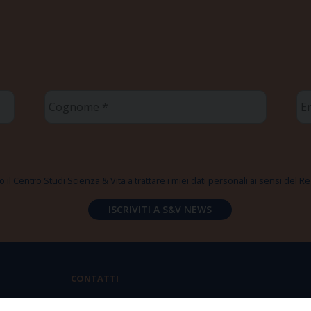
Cognome
Em
*
*
 il Centro Studi Scienza & Vita a trattare i miei dati personali ai sensi del
CONTATTI
Via Aurelia 796 | 00165 Roma