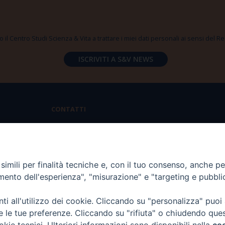
 il Centro Studi Scienza & Vita a trattare i miei dati personali ai sensi del
CONTATTI
Via Aurelia 796 | 00165 Roma
(+39) 06.6819.2554
imili per finalità tecniche e, con il tuo consenso, anche per 
segreteria@scienzaevita.org
amento dell'esperienza", "misurazione" e "targeting e pubbli
i all'utilizzo dei cookie. Cliccando su "personalizza" puoi
re le tue preferenze. Cliccando su "rifiuta" o chiudendo que