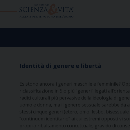
Skip
to
content
Identità di genere e libertà
Esistono ancora i generi maschile e femminile? Op
riclassificazione in 5 o più “generi” legati all’ori
radici culturali più pervasive della ideologia di gen
uomo e donna, ma il genere sessuale sarebbe da asc
stessi cinque generi (etero, omo, lesbo, bisessuale 
“continuum identitario” ai cui estremi opposti vi so
proprio ribaltamento concettuale, gravido di conseg