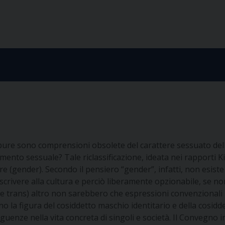
pure sono comprensioni obsolete del carattere sessuato dell
entamento sessuale? Tale riclassificazione, ideata nei rapporti
ere (gender).
Secondo il pensiero “gender”, infatti, non esiste
rivere alla cultura e perciò liberamente opzionabile, se non
e trans) altro non sarebbero che espressioni convenzionali pe
no la figura del cosiddetto maschio identitario e della cosid
uenze nella vita concreta di singoli e società.
Il Convegno i