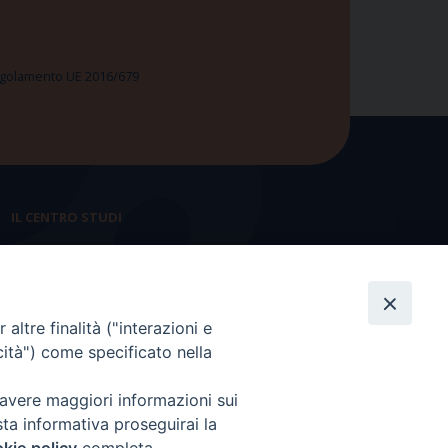
 Regolamento UE 2016/679
IL CENTRO STUDI
La nostra storia
Statuto
altre finalità ("interazioni e
Presidenza e ufficio presidenza
cità") come specificato nella
Consiglio scientifico
 avere maggiori informazioni sui
Coordinamento nazionale
sta informativa proseguirai la