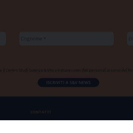
Cognome
Em
*
*
 il Centro Studi Scienza & Vita a trattare i miei dati personali ai sensi del
CONTATTI
Via Aurelia 796 | 00165 Roma