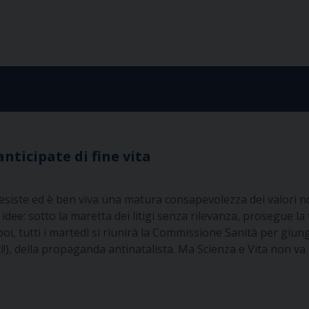
anticipate di fine vita
e esiste ed è ben viva una matura consapevolezza dei valori 
idee: sotto la maretta dei litigi senza rilevanza, prosegue la
poi, tutti i martedì si riunirà la Commissione Sanità per giu
ti!), della propaganda antinatalista. Ma Scienza e Vita non v