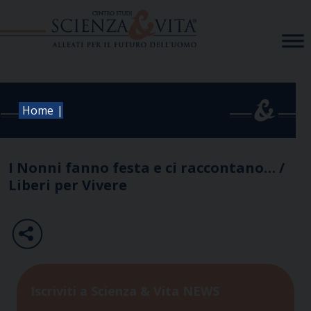
Skip
to
content
|
Home
I Nonni fanno festa e ci raccontano… /
Liberi per Vivere
Iscriviti a Scienza & Vita NEWS