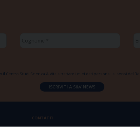
Cognome
Em
*
*
 il Centro Studi Scienza & Vita a trattare i miei dati personali ai sensi del
CONTATTI
Via Aurelia 796 | 00165 Roma