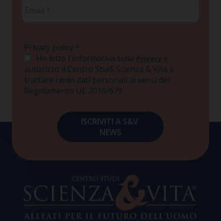
Email
*
Privacy policy
*
Ho letto l'informativa sulla
e
Privacy
autorizzo il Centro Studi Scienza & Vita a
trattare i miei dati personali ai sensi del
Regolamento UE 2016/679