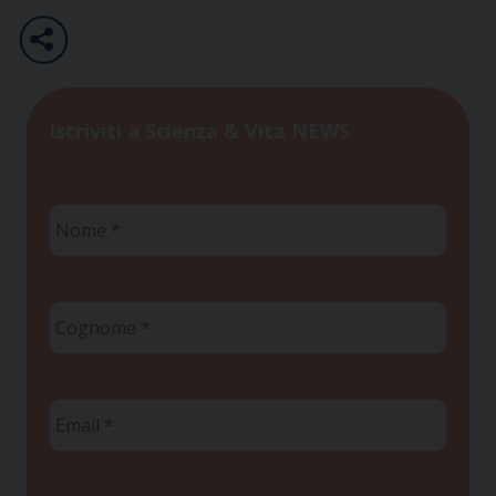
Iscriviti a Scienza & Vita NEWS
Nome
*
Cognome
*
Email
*