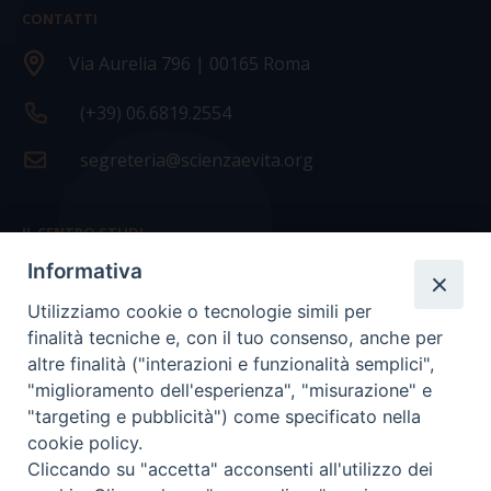
CONTATTI
Via Aurelia 796 | 00165 Roma
(+39) 06.6819.2554
segreteria@scienzaevita.org
IL CENTRO STUDI
Informativa
La nostra storia
Utilizziamo cookie o tecnologie simili per
Statuto
finalità tecniche e, con il tuo consenso, anche per
Presidenza e ufficio presidenza
altre finalità ("interazioni e funzionalità semplici",
"miglioramento dell'esperienza", "misurazione" e
Consiglio scientifico
"targeting e pubblicità") come specificato nella
cookie policy.
Coordinamento nazionale
Cliccando su "accetta" acconsenti all'utilizzo dei