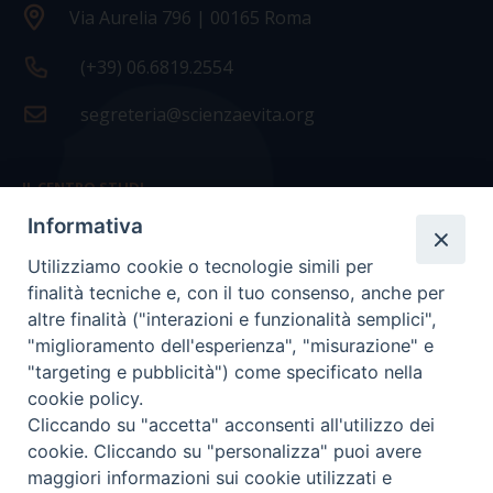
Via Aurelia 796 | 00165 Roma
(+39) 06.6819.2554
segreteria@scienzaevita.org
IL CENTRO STUDI
Informativa
La nostra storia
Utilizziamo cookie o tecnologie simili per
Statuto
finalità tecniche e, con il tuo consenso, anche per
Presidenza e ufficio presidenza
altre finalità ("interazioni e funzionalità semplici",
"miglioramento dell'esperienza", "misurazione" e
Consiglio scientifico
"targeting e pubblicità") come specificato nella
cookie policy.
Coordinamento nazionale
Cliccando su "accetta" acconsenti all'utilizzo dei
cookie. Cliccando su "personalizza" puoi avere
maggiori informazioni sui cookie utilizzati e