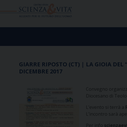
Skip
to
content
GIARRE RIPOSTO (CT) | LA GIOIA DE
DICEMBRE 2017
Convegno organizzat
Diocesano di Teolog
L’evento si terrà a
L’incontro sarà aper
Per info
scienzaev