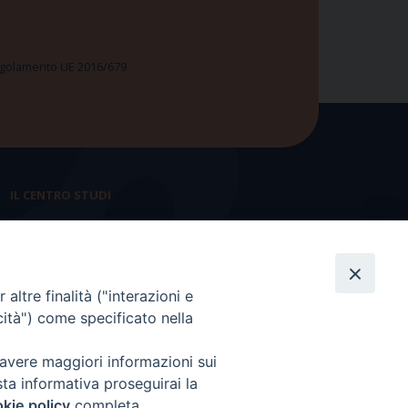
 Regolamento UE 2016/679
IL CENTRO STUDI
La nostra storia
Statuto
altre finalità ("interazioni e
Presidenza e ufficio presidenza
cità") come specificato nella
Consiglio scientifico
 avere maggiori informazioni sui
Coordinamento nazionale
sta informativa proseguirai la
kie policy
completa.