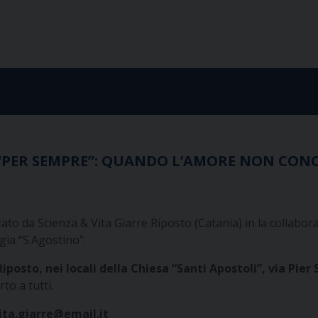
L “PER SEMPRE”: QUANDO L’AMORE NON CONOS
o da Scienza & Vita Giarre Riposto (Catania) in la collaborazi
ia “S.Agostino”.
Riposto, nei locali della Chiesa “Santi Apostoli”, via Pier
to a tutti.
ita.giarre@email.it