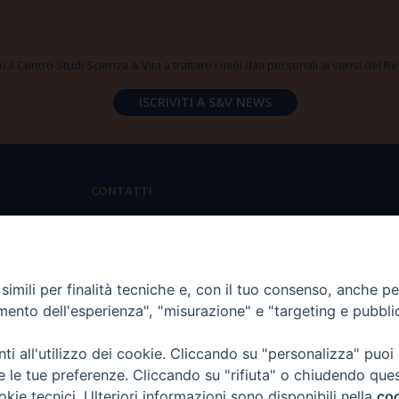
 il Centro Studi Scienza & Vita a trattare i miei dati personali ai sensi del
CONTATTI
Via Aurelia 796 | 00165 Roma
(+39) 06.6819.2554
imili per finalità tecniche e, con il tuo consenso, anche per 
segreteria@scienzaevita.org
amento dell'esperienza", "misurazione" e "targeting e pubbli
i all'utilizzo dei cookie. Cliccando su "personalizza" puoi
re le tue preferenze. Cliccando su "rifiuta" o chiudendo que
okie tecnici. Ulteriori informazioni sono disponibili nella
coo