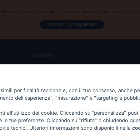
 il Centro Studi Scienza & Vita a trattare i miei dati personali ai sensi del
CONTATTI
Via Aurelia 796 | 00165 Roma
(+39) 06.6819.2554
imili per finalità tecniche e, con il tuo consenso, anche per 
segreteria@scienzaevita.org
amento dell'esperienza", "misurazione" e "targeting e pubbli
i all'utilizzo dei cookie. Cliccando su "personalizza" puoi
re le tue preferenze. Cliccando su "rifiuta" o chiudendo que
okie tecnici. Ulteriori informazioni sono disponibili nella
coo