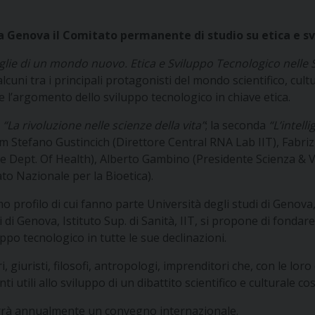
a Genova il Comitato permanente di studio su etica e s
oglie di un mondo nuovo. Etica e Sviluppo Tecnologico nelle S
cuni tra i principali protagonisti del mondo scientifico, cult
l’argomento dello sviluppo tecnologico in chiave etica.
a
“La rivoluzione nelle scienze della vita”
; la seconda
“L’intell
um Stefano Gustincich (Direttore Central RNA Lab IIT), Fabriz
Dept. Of Health), Alberto Gambino (Presidente Scienza & Vita
o Nazionale per la Bioetica).
o profilo di cui fanno parte Università degli studi di Genova
i di Genova, Istituto Sup. di Sanità, IIT, si propone di fond
uppo tecnologico in tutte le sue declinazioni.
i, giuristi, filosofi, antropologi, imprenditori che, con le lor
 utili allo sviluppo di un dibattito scientifico e culturale cos
urrà annualmente un convegno internazionale.