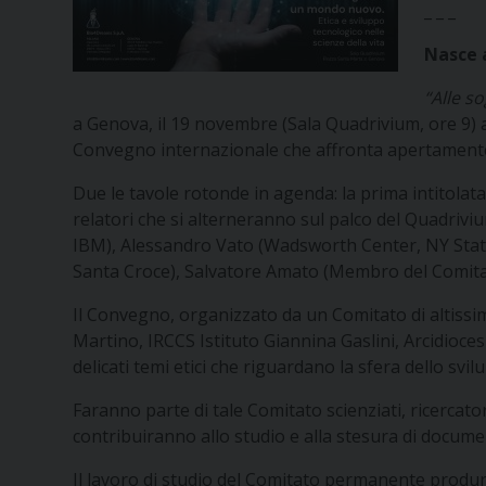
_ _ _
Nasce 
“Alle s
a Genova, il 19 novembre (Sala Quadrivium, ore 9) al
Convegno internazionale che affronta apertamente 
Due le tavole rotonde in agenda: la prima intitolat
relatori che si alterneranno sul palco del Quadrivi
IBM), Alessandro Vato (Wadsworth Center, NY State 
Santa Croce), Salvatore Amato (Membro del Comitat
Il Convegno, organizzato da un Comitato di altissim
Martino, IRCCS Istituto Giannina Gaslini, Arcidioces
delicati temi etici che riguardano la sfera dello svil
Faranno parte di tale Comitato scienziati, ricercator
contribuiranno allo studio e alla stesura di documenti
Il lavoro di studio del Comitato permanente prod