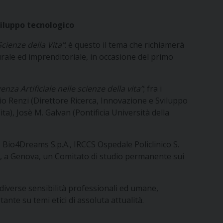
viluppo tecnologico
cienze della Vita”
: è questo il tema che richiamerà
urale ed imprenditoriale, in occasione del primo
igenza Artificiale nelle scienze della vita”
; fra i
io Renzi (Direttore Ricerca, Innovazione e Sviluppo
), Josè M. Galvan (Pontificia Università della
, Bio4Dreams S.p.A., IRCCS Ospedale Policlinico S.
are, a Genova, un Comitato di studio permanente sui
o diverse sensibilità professionali ed umane,
tante su temi etici di assoluta attualità.