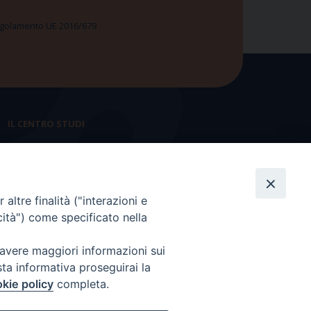
 Regolamento UE 2016/679
IL CENTRO STUDI
La nostra storia
Statuto
altre finalità ("interazioni e
Presidenza e ufficio presidenza
cità") come specificato nella
Consiglio scientifico
 avere maggiori informazioni sui
Coordinamento nazionale
sta informativa proseguirai la
kie policy
completa.