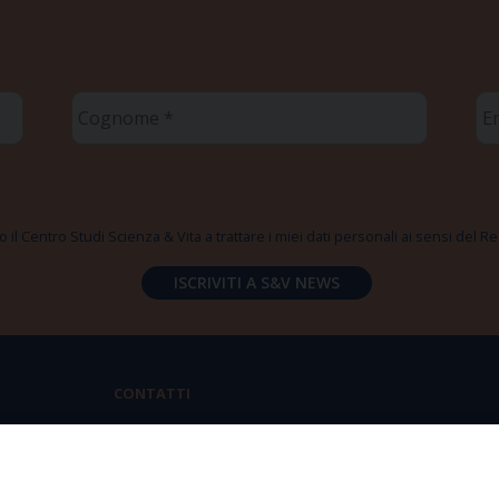
Cognome
Em
*
*
 il Centro Studi Scienza & Vita a trattare i miei dati personali ai sensi del
CONTATTI
Via Aurelia 796 | 00165 Roma
(+39) 06.6819.2554