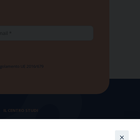
ail
 Regolamento UE 2016/679
IL CENTRO STUDI
La nostra storia
Statuto