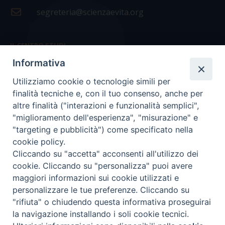
segreteria@scienzaevita.org
IL CENTRO STUDI
Informativa
La nostra storia
Utilizziamo cookie o tecnologie simili per
Statuto
finalità tecniche e, con il tuo consenso, anche per
Presidenza e ufficio presidenza
altre finalità ("interazioni e funzionalità semplici",
"miglioramento dell'esperienza", "misurazione" e
Consiglio scientifico
"targeting e pubblicità") come specificato nella
cookie policy.
Coordinamento nazionale
Cliccando su "accetta" acconsenti all'utilizzo dei
cookie. Cliccando su "personalizza" puoi avere
maggiori informazioni sui cookie utilizzati e
personalizzare le tue preferenze. Cliccando su
"rifiuta" o chiudendo questa informativa proseguirai
COPYRIGHT Scienza & Vita - C.F
96600690588
- Tutti i
la navigazione installando i soli cookie tecnici.
diritti -
Privacy
-
Credits