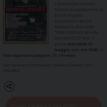
e Ricerca Don Lorenzo
Milani e Scuola Barbiana di
Vicchio Mugello
presentano il libro
di
Alessandro Mazzerelli
“DON LORENZO MILANI
SACERDOTE DI DIO” il
giorno
mercoledì 23
maggio
, dalle
ore 16:45
, in
Viale Spartaco Lavagnini, 11
a
Firenze
.
(per qualsiasi informazioni relativa all’evento: 347-
2342482)
Iscriviti a Scienza & Vita NEWS