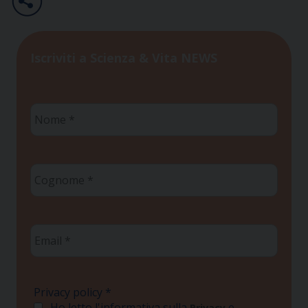
Iscriviti a Scienza & Vita NEWS
Nome
*
Cognome
*
Email
*
Privacy policy
*
Ho letto l'informativa sulla
e
Privacy