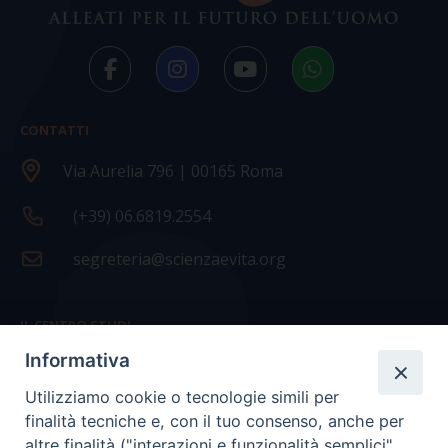
CONTATTI
Via Aurelia 796 | 00165 Roma
(+39) 06.6819.2554
segreteria@scienzaevita.org
IL CENTRO STUDI
Informativa
La nostra storia
Utilizziamo cookie o tecnologie simili per
Statuto
finalità tecniche e, con il tuo consenso, anche per
Presidenza e ufficio presidenza
altre finalità ("interazioni e funzionalità semplici",