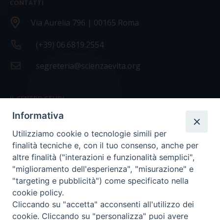
CONTATTI
Via Aurelia 796 | 00165 Roma
(+39) 06.6819.2554
segreteria@scienzaevita.org
IL CENTRO STUDI
Informativa
La nostra storia
Utilizziamo cookie o tecnologie simili per
Statuto
finalità tecniche e, con il tuo consenso, anche per
Presidenza e ufficio presidenza
altre finalità ("interazioni e funzionalità semplici",
"miglioramento dell'esperienza", "misurazione" e
Consiglio scientifico
"targeting e pubblicità") come specificato nella
cookie policy.
Coordinamento nazionale
Cliccando su "accetta" acconsenti all'utilizzo dei
cookie. Cliccando su "personalizza" puoi avere