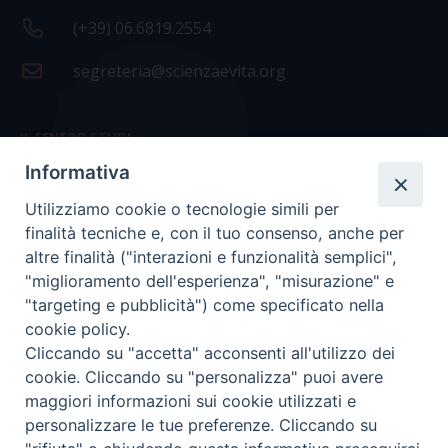
(+39) 06.6819.2554
segreteria@scienzaevita.org
IL CENTRO STUDI
Informativa
La nostra storia
Utilizziamo cookie o tecnologie simili per
Statuto
finalità tecniche e, con il tuo consenso, anche per
Presidenza e ufficio presidenza
altre finalità ("interazioni e funzionalità semplici",
"miglioramento dell'esperienza", "misurazione" e
Consiglio scientifico
"targeting e pubblicità") come specificato nella
cookie policy.
Coordinamento nazionale
Cliccando su "accetta" acconsenti all'utilizzo dei
cookie. Cliccando su "personalizza" puoi avere
maggiori informazioni sui cookie utilizzati e
personalizzare le tue preferenze. Cliccando su