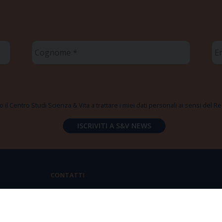
Cognome
Em
*
*
 il Centro Studi Scienza & Vita a trattare i miei dati personali ai sensi del
CONTATTI
Via Aurelia 796 | 00165 Roma
(+39) 06.6819.2554