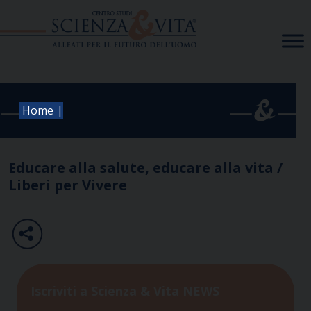
Skip
to
content
|
Home
Educare alla salute, educare alla vita /
Liberi per Vivere
Iscriviti a Scienza & Vita NEWS