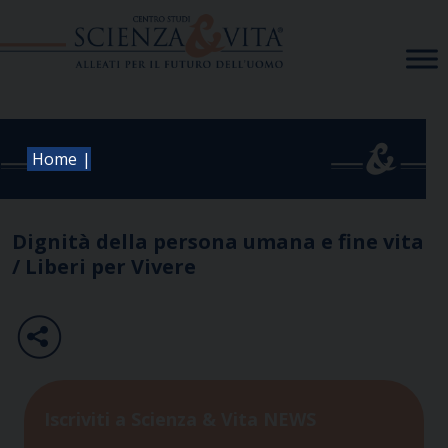
Skip
to
content
|
Home
Dignità della persona umana e fine vita
/ Liberi per Vivere
Iscriviti a Scienza & Vita NEWS