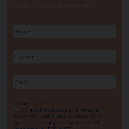
Iscriviti a Scienza & Vita NEWS
Nome
*
Cognome
*
Email
*
Privacy policy
*
Ho letto l'informativa sulla
e
Privacy
autorizzo il Centro Studi Scienza & Vita a
trattare i miei dati personali ai sensi del
Regolamento UE 2016/679