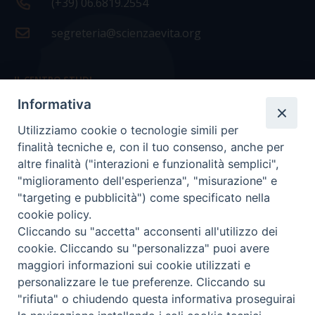
(+39) 06.6819.2554
segreteria@scienzaevita.org
IL CENTRO STUDI
Informativa
La nostra storia
Utilizziamo cookie o tecnologie simili per
Statuto
finalità tecniche e, con il tuo consenso, anche per
Presidenza e ufficio presidenza
altre finalità ("interazioni e funzionalità semplici",
"miglioramento dell'esperienza", "misurazione" e
Consiglio scientifico
"targeting e pubblicità") come specificato nella
cookie policy.
Coordinamento nazionale
Cliccando su "accetta" acconsenti all'utilizzo dei
cookie. Cliccando su "personalizza" puoi avere
maggiori informazioni sui cookie utilizzati e
personalizzare le tue preferenze. Cliccando su
"rifiuta" o chiudendo questa informativa proseguirai
COPYRIGHT Scienza & Vita - C.F
96600690588
- Tutti i