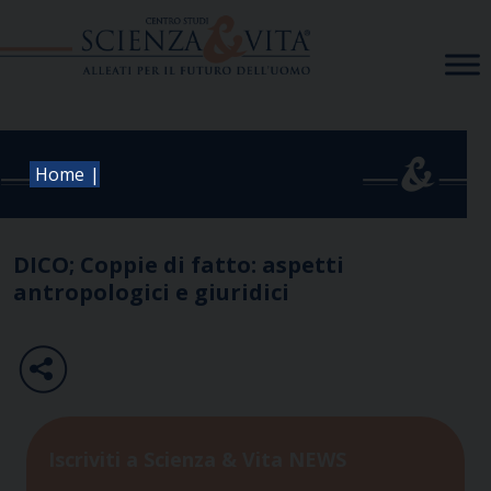
Skip
to
content
|
Home
DICO; Coppie di fatto: aspetti
antropologici e giuridici
Iscriviti a Scienza & Vita NEWS