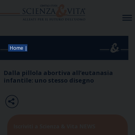
Skip
to
content
|
Home
Dalla pillola abortiva all’eutanasia
infantile: uno stesso disegno
Iscriviti a Scienza & Vita NEWS