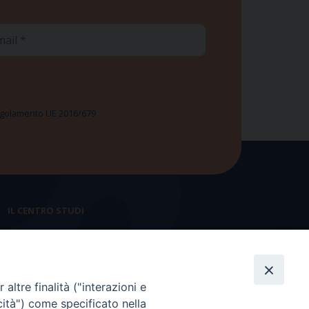
ail
 Regolamento UE 2016/679
IL CENTRO STUDI
La nostra storia
Statuto
altre finalità ("interazioni e
Presidenza e ufficio presidenza
cità") come specificato nella