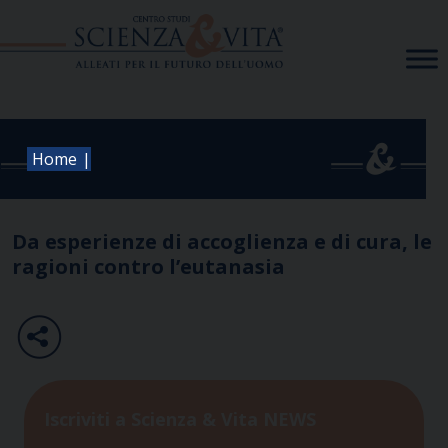
Skip
to
content
|
Home
Da esperienze di accoglienza e di cura, le
ragioni contro l’eutanasia
Iscriviti a Scienza & Vita NEWS