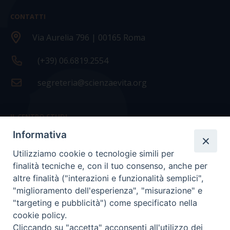
CONTATTI
Via Aurelia 796 | 00165 Roma
(+39) 06.6819.2554
segreteria@scienzaevita.org
IL CENTRO STUDI
Informativa
La nostra storia
Utilizziamo cookie o tecnologie simili per
Statuto
finalità tecniche e, con il tuo consenso, anche per
Presidenza e ufficio presidenza
altre finalità ("interazioni e funzionalità semplici",
"miglioramento dell'esperienza", "misurazione" e
Consiglio scientifico
"targeting e pubblicità") come specificato nella
cookie policy.
Coordinamento nazionale
Cliccando su "accetta" acconsenti all'utilizzo dei