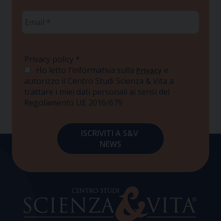
Email
*
Privacy policy
*
Ho letto l'informativa sulla
e
Privacy
autorizzo il Centro Studi Scienza & Vita a
trattare i miei dati personali ai sensi del
Regolamento UE 2016/679