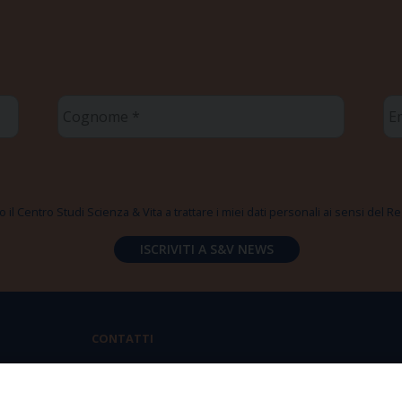
Cognome
Em
*
*
 il Centro Studi Scienza & Vita a trattare i miei dati personali ai sensi del
CONTATTI
Via Aurelia 796 | 00165 Roma