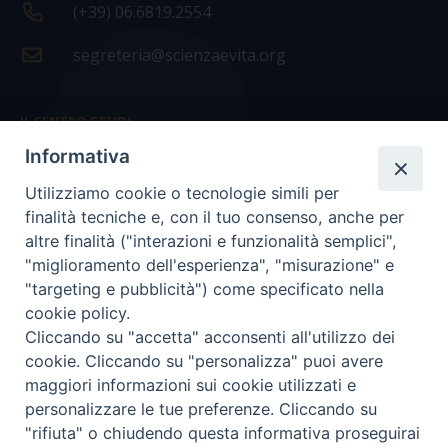
(+39) 06.6819.2554
segreteria@scienzaevita.org
IL CENTRO STUDI
Informativa
La nostra storia
Utilizziamo cookie o tecnologie simili per
Statuto
finalità tecniche e, con il tuo consenso, anche per
Presidenza e ufficio presidenza
altre finalità ("interazioni e funzionalità semplici",
"miglioramento dell'esperienza", "misurazione" e
Consiglio scientifico
"targeting e pubblicità") come specificato nella
cookie policy.
Coordinamento nazionale
Cliccando su "accetta" acconsenti all'utilizzo dei
cookie. Cliccando su "personalizza" puoi avere
maggiori informazioni sui cookie utilizzati e
personalizzare le tue preferenze. Cliccando su
"rifiuta" o chiudendo questa informativa proseguirai
COPYRIGHT Scienza & Vita - C.F
96600690588
- Tutti i