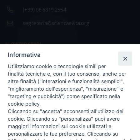
(+39) 06.6819.2554
segreteria@scienzaevita.org
IL CENTRO STUDI
Informativa
La nostra storia
Utilizziamo cookie o tecnologie simili per
Statuto
finalità tecniche e, con il tuo consenso, anche per
Presidenza e ufficio presidenza
altre finalità ("interazioni e funzionalità semplici",
"miglioramento dell'esperienza", "misurazione" e
Consiglio scientifico
"targeting e pubblicità") come specificato nella
cookie policy.
Coordinamento nazionale
Cliccando su "accetta" acconsenti all'utilizzo dei
cookie. Cliccando su "personalizza" puoi avere
maggiori informazioni sui cookie utilizzati e
personalizzare le tue preferenze. Cliccando su