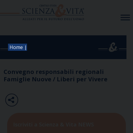
Skip
to
content
|
Home
Convegno responsabili regionali
Famiglie Nuove / Liberi per Vivere
Iscriviti a Scienza & Vita NEWS