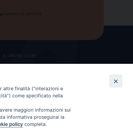
 Regolamento UE 2016/679
IL CENTRO STUDI
La nostra storia
Statuto
altre finalità ("interazioni e
Presidenza e ufficio presidenza
cità") come specificato nella
Consiglio scientifico
 avere maggiori informazioni sui
Coordinamento nazionale
sta informativa proseguirai la
kie policy
completa.