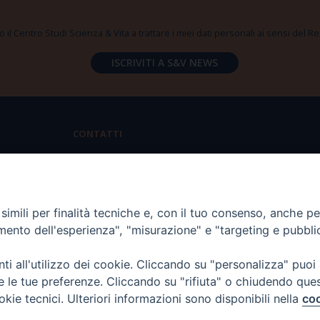
 il Centro Studi Scienza & Vita a trattare i miei dati personali ai sensi del
CONTATTI
Via Aurelia 796 | 00165 Roma
(+39) 06.6819.2554
imili per finalità tecniche e, con il tuo consenso, anche per 
segreteria@scienzaevita.org
amento dell'esperienza", "misurazione" e "targeting e pubbli
i all'utilizzo dei cookie. Cliccando su "personalizza" puoi
re le tue preferenze. Cliccando su "rifiuta" o chiudendo que
okie tecnici. Ulteriori informazioni sono disponibili nella
coo