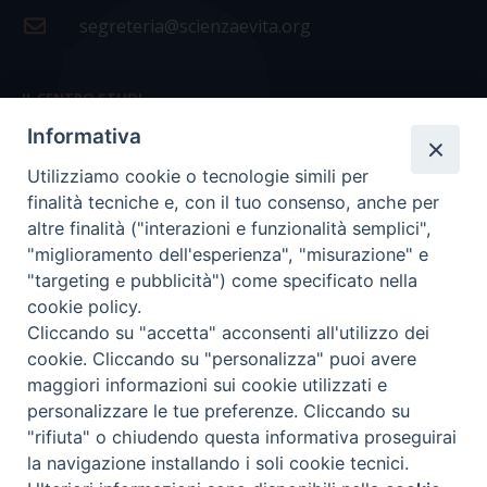
segreteria@scienzaevita.org
IL CENTRO STUDI
Informativa
La nostra storia
Utilizziamo cookie o tecnologie simili per
Statuto
finalità tecniche e, con il tuo consenso, anche per
Presidenza e ufficio presidenza
altre finalità ("interazioni e funzionalità semplici",
"miglioramento dell'esperienza", "misurazione" e
Consiglio scientifico
"targeting e pubblicità") come specificato nella
cookie policy.
Coordinamento nazionale
Cliccando su "accetta" acconsenti all'utilizzo dei
cookie. Cliccando su "personalizza" puoi avere
maggiori informazioni sui cookie utilizzati e
personalizzare le tue preferenze. Cliccando su
"rifiuta" o chiudendo questa informativa proseguirai
COPYRIGHT Scienza & Vita - C.F
96600690588
- Tutti i
la navigazione installando i soli cookie tecnici.
diritti -
Privacy
-
Credits