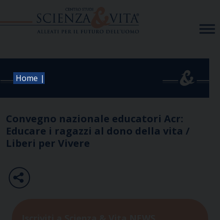
Skip
to
content
|
Home
Convegno nazionale educatori Acr:
Educare i ragazzi al dono della vita /
Liberi per Vivere
Iscriviti a Scienza & Vita NEWS