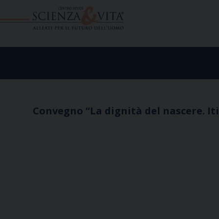
Skip
to
content
Convegno “La dignità del nascere. I