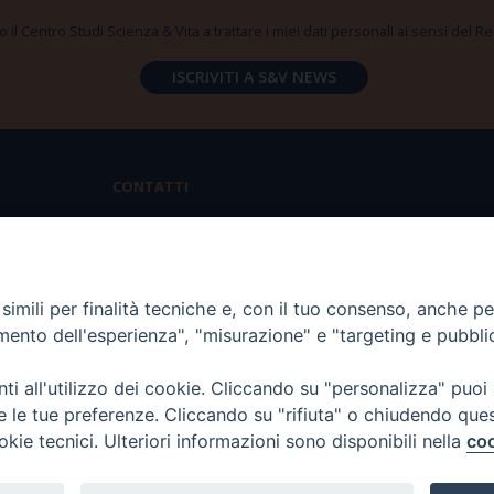
 il Centro Studi Scienza & Vita a trattare i miei dati personali ai sensi del
CONTATTI
Via Aurelia 796 | 00165 Roma
(+39) 06.6819.2554
imili per finalità tecniche e, con il tuo consenso, anche per 
segreteria@scienzaevita.org
amento dell'esperienza", "misurazione" e "targeting e pubbli
i all'utilizzo dei cookie. Cliccando su "personalizza" puoi
re le tue preferenze. Cliccando su "rifiuta" o chiudendo que
okie tecnici. Ulteriori informazioni sono disponibili nella
coo