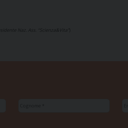
sidente Naz. Ass. “Scienza&Vita”
)
Cognome
Em
*
*