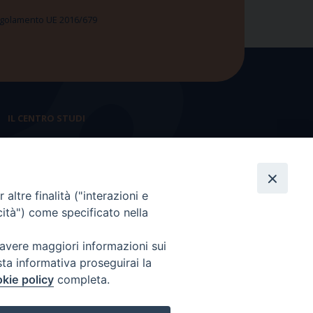
 Regolamento UE 2016/679
IL CENTRO STUDI
La nostra storia
Statuto
altre finalità ("interazioni e
Presidenza e ufficio presidenza
cità") come specificato nella
Consiglio scientifico
 avere maggiori informazioni sui
Coordinamento nazionale
sta informativa proseguirai la
kie policy
completa.