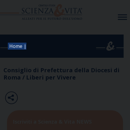
Skip
to
content
|
Home
Consiglio di Prefettura della Diocesi di
Roma / Liberi per Vivere
Iscriviti a Scienza & Vita NEWS