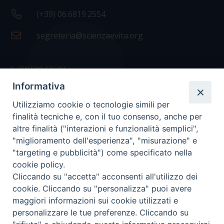
(+39) 06.6819.2554
segreteria@scienzaevita.org
IL CENTRO STUDI
Informativa
La nostra storia
Utilizziamo cookie o tecnologie simili per
Statuto
finalità tecniche e, con il tuo consenso, anche per
Presidenza e ufficio presidenza
altre finalità ("interazioni e funzionalità semplici",
"miglioramento dell'esperienza", "misurazione" e
Consiglio scientifico
"targeting e pubblicità") come specificato nella
cookie policy.
Coordinamento nazionale
Cliccando su "accetta" acconsenti all'utilizzo dei
cookie. Cliccando su "personalizza" puoi avere
maggiori informazioni sui cookie utilizzati e
personalizzare le tue preferenze. Cliccando su