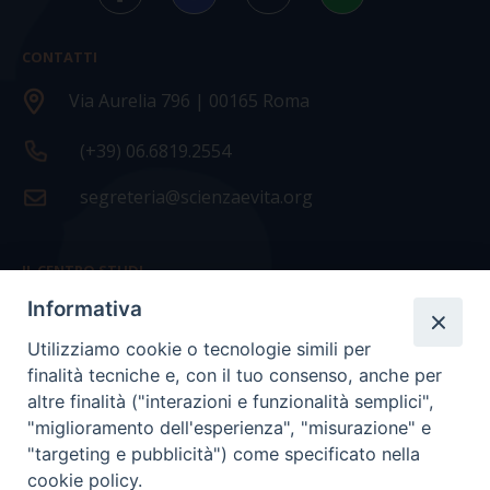
CONTATTI
Via Aurelia 796 | 00165 Roma
(+39) 06.6819.2554
segreteria@scienzaevita.org
IL CENTRO STUDI
Informativa
La nostra storia
Utilizziamo cookie o tecnologie simili per
Statuto
finalità tecniche e, con il tuo consenso, anche per
Presidenza e ufficio presidenza
altre finalità ("interazioni e funzionalità semplici",
"miglioramento dell'esperienza", "misurazione" e
Consiglio scientifico
"targeting e pubblicità") come specificato nella
cookie policy.
Coordinamento nazionale