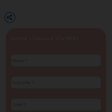
Iscriviti a Scienza & Vita NEWS
Nome
*
Cognome
*
Email
*