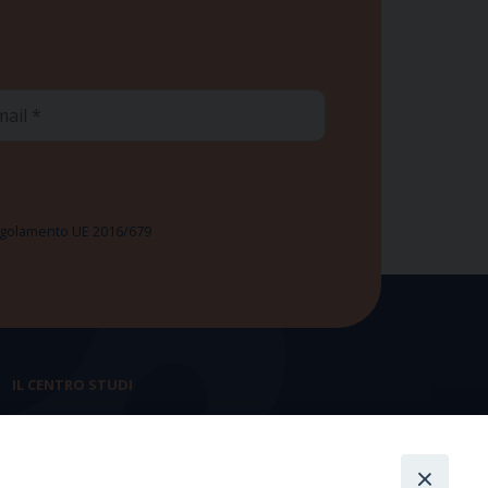
ail
 Regolamento UE 2016/679
IL CENTRO STUDI
La nostra storia
Statuto