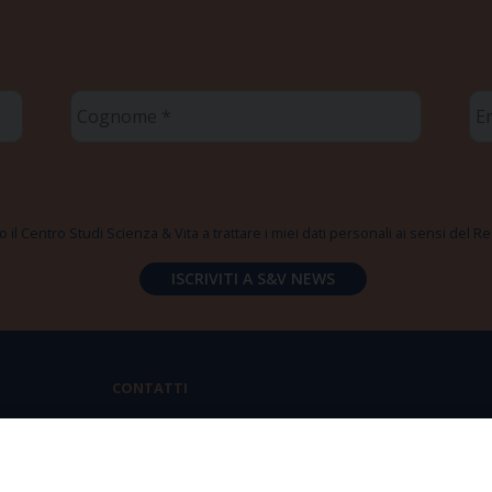
Cognome
Em
*
*
 il Centro Studi Scienza & Vita a trattare i miei dati personali ai sensi del
CONTATTI
Via Aurelia 796 | 00165 Roma
(+39) 06.6819.2554