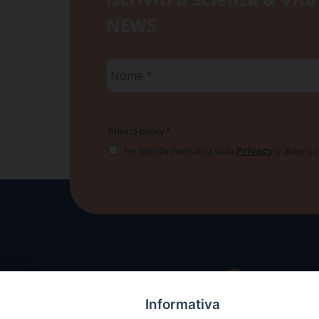
NEWS
Nome
*
Privacy policy
*
Privacy
Ho letto l'informativa sulla
e autorizzo
Informativa