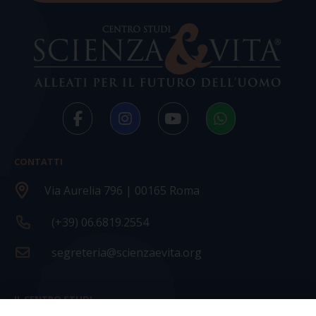
CONTATTI
Via Aurelia 796 | 00165 Roma
(+39) 06.6819.2554
segreteria@scienzaevita.org
IL CENTRO STUDI