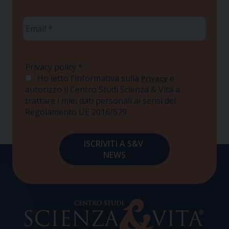
Email
*
Privacy policy
*
Ho letto l'informativa sulla
e
Privacy
autorizzo il Centro Studi Scienza & Vita a
trattare i miei dati personali ai sensi del
Regolamento UE 2016/679