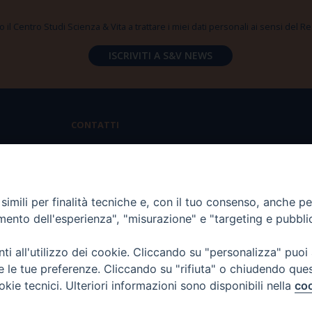
 il Centro Studi Scienza & Vita a trattare i miei dati personali ai sensi del
CONTATTI
Via Aurelia 796 | 00165 Roma
(+39) 06.6819.2554
imili per finalità tecniche e, con il tuo consenso, anche per 
segreteria@scienzaevita.org
amento dell'esperienza", "misurazione" e "targeting e pubbli
i all'utilizzo dei cookie. Cliccando su "personalizza" puoi
re le tue preferenze. Cliccando su "rifiuta" o chiudendo que
okie tecnici. Ulteriori informazioni sono disponibili nella
coo