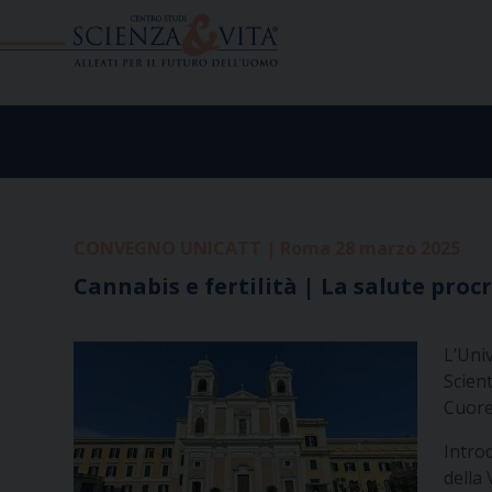
Skip
to
content
CONVEGNO UNICATT | Roma 28 marzo 2025
Cannabis e fertilità | La salute proc
L’Univ
Scient
Cuore 
Introd
della 