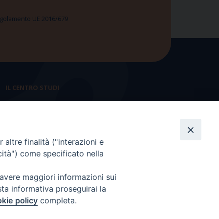
 Regolamento UE 2016/679
IL CENTRO STUDI
La nostra storia
Statuto
altre finalità ("interazioni e
Presidenza e ufficio presidenza
cità") come specificato nella
Consiglio scientifico
 avere maggiori informazioni sui
Coordinamento nazionale
sta informativa proseguirai la
kie policy
completa.