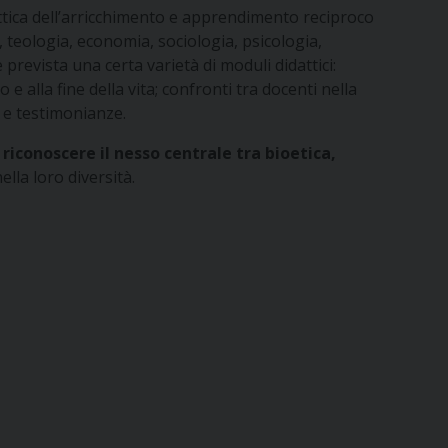
’ottica dell’arricchimento e apprendimento reciproco
to, teologia, economia, sociologia, psicologia,
 prevista una certa varietà di moduli didattici:
zio e alla fine della vita; confronti tra docenti nella
 e testimonianze.
riconoscere il nesso centrale tra bioetica,
ella loro diversità.