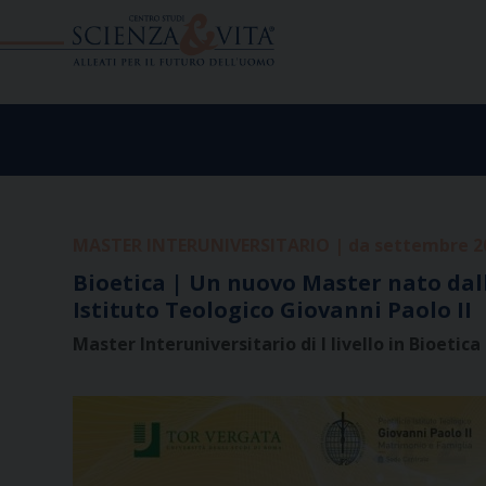
Skip
to
content
MASTER INTERUNIVERSITARIO | da settembre 2
Bioetica | Un nuovo Master nato dalla
Istituto Teologico Giovanni Paolo II
Master Interuniversitario di I livello in Bioeti