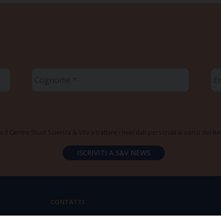
Cognome
Em
*
*
 il Centro Studi Scienza & Vita a trattare i miei dati personali ai sensi del
CONTATTI