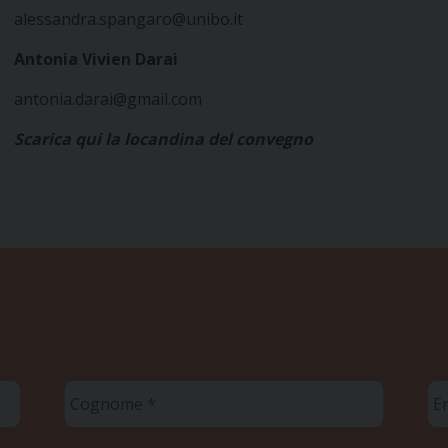
alessandra.spangaro@unibo.it
Antonia Vivien Darai
antonia.darai@gmail.com
Scarica qui la locandina del convegno
Cognome
Em
*
*