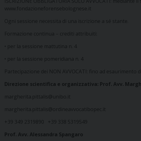
ISCRIZIONE OBBLIGATORIA SOLO AVVOCATI: mediante il si
www.fondazioneforensebolognese.it
Ogni sessione necessita di una iscrizione a sé stante.
Formazione continua – crediti attribuiti:
• per la sessione mattutina n. 4
• per la sessione pomeridiana n. 4
Partecipazione dei NON AVVOCATI: fino ad esaurimento dei
Direzione scientifica e organizzativa:
Prof. Avv. Margh
margherita.pittalis@unibo.it
margherita.pittalis@ordineavvocatibopec.it
+39 349 2319890 +39 338 5319549
Prof. Avv. Alessandra Spangaro