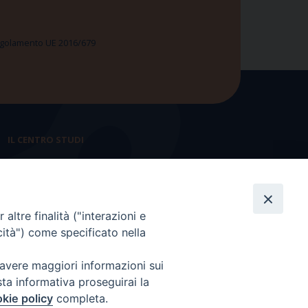
 Regolamento UE 2016/679
IL CENTRO STUDI
La nostra storia
Statuto
altre finalità ("interazioni e
Presidenza e ufficio presidenza
cità") come specificato nella
Consiglio scientifico
 avere maggiori informazioni sui
Coordinamento nazionale
sta informativa proseguirai la
kie policy
completa.