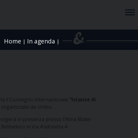
Home
In agenda
|
|
ogna il Convegno internazionale
“Istanze di
, organizzato da Unibo.
svolgerà in presenza presso l’Alma Mater
o Belmeloro in Via Andreatta 4.