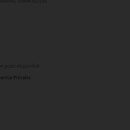
stema online sul sito
 posti disponibili
erita Pittalis