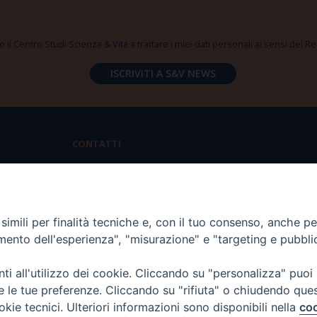
 il Centro Studi Scienza & Vita a trattare i miei dati personali ai sensi del
CONTATTI
Via Aurelia 796 | 00165 Roma
(+39) 06.6819.2554
imili per finalità tecniche e, con il tuo consenso, anche per 
segreteria@scienzaevita.org
amento dell'esperienza", "misurazione" e "targeting e pubbli
i all'utilizzo dei cookie. Cliccando su "personalizza" puoi
re le tue preferenze. Cliccando su "rifiuta" o chiudendo que
okie tecnici. Ulteriori informazioni sono disponibili nella
coo