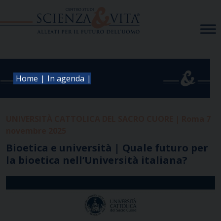
Skip
to
content
|
|
Home
In agenda
UNIVERSITÀ CATTOLICA DEL SACRO CUORE | Roma 7
novembre 2025
Bioetica e università | Quale futuro per
la bioetica nell’Università italiana?