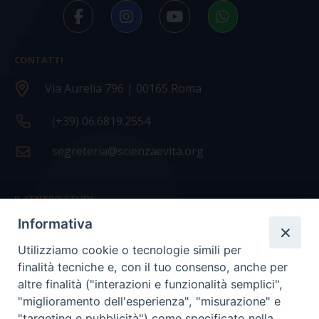
CONTATTI
Via Aurelia 796 | 00165 Roma
(+39) 06.6819.2554
segreteria@scienzaevita.org
IL CENTRO STUDI
Informativa
La nostra storia
Utilizziamo cookie o tecnologie simili per
Statuto
finalità tecniche e, con il tuo consenso, anche per
Presidenza e ufficio presidenza
altre finalità ("interazioni e funzionalità semplici",
"miglioramento dell'esperienza", "misurazione" e
Consiglio scientifico
"targeting e pubblicità") come specificato nella